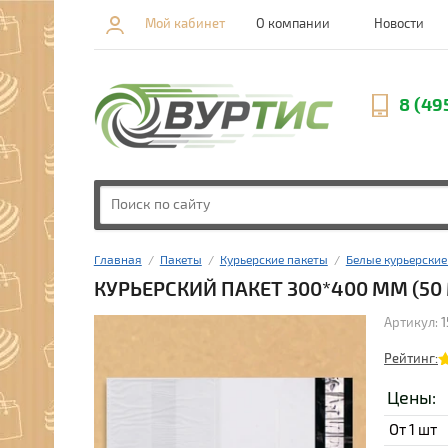
Мой кабинет
О компании
Новости
8 (49
Главная
  /  
Пакеты
  /  
Курьерские пакеты
  /  
Белые курьерские
КУРЬЕРСКИЙ ПАКЕТ 300*400 ММ (5
Артикул:
1
Рейтинг:
Цены:
От 1 шт