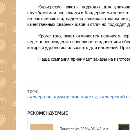
Курьерские пакеты подходят для упаков
службами или посылками и бандеролями через от
не растягиваются, надежно защищая товары или
качественных сварных швов и отлично подходят д
Кроме того, пакет отличается наличием пер
ведет к повреждению поверхности одного или обо
который удобно использовать для вложений.
При 
Наша компания принимает заказы на изготовл
теги:
курьер пак
,
курьерские пакеты
,
курьерский п
РЕКОМЕНДУЕМЫЕ
ий пакет
Пакет сейф 296*400+45 мм