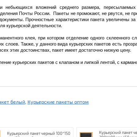
ки небьющихся вложений среднего размера, пересылаемых
деления Почты России. Пакеты не промокают, не рвутся, не п
 документы.
Прочностные характеристики пакета увеличены за
ля курьерской деятельности.
манентного клея, при котором отделение одного склеенного сл
их слоев.
Также, у данного вида курьерских пакетов есть прозр
всех этих достоинствах, пакет имеет достаточно низкую цену.
ение курьерских пакетов с клапаном и липкой лентой, с кармано
акет белый
,
Курьерские пакеты оптом
Курьерский пакет ч
Курьерский пакет черный 100*150