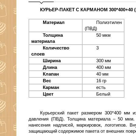
КУРЬЕР-ПАКЕТ С КАРМАНОМ 300*400+40 (
Материал
Полиэтилен
(ПВД)
Толщина
50 мкм
материала
Количество
3
слоев
Ширина
300 мм
Длина
400 мм
Клапан
40 мм
Вес
16 гр
Карман
есть
Цвет
Белый
Курьерский пакет размером 300
*400
мм из
давления (ПВД). Толщина материала – 50 мкм.
нанесения надписей, маркировок, логотипов. В
защищающий содержимое пакета от внешних повр