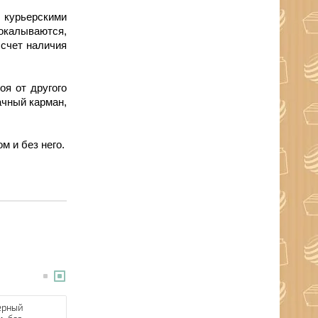
 курьерскими
рокалываются,
 счет наличия
оя от другого
ачный карман,
м и без него.
ерный