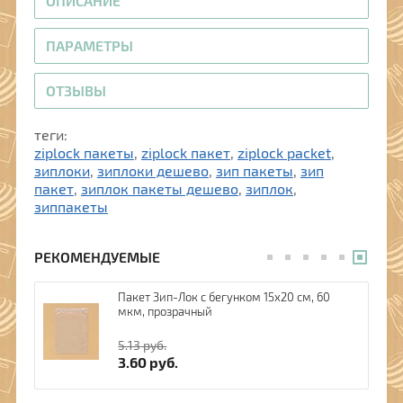
ОПИСАНИЕ
ПАРАМЕТРЫ
ОТЗЫВЫ
теги:
ziplock пакеты
,
ziplock пакет
,
ziplock packet
,
зиплоки
,
зиплоки дешево
,
зип пакеты
,
зип
пакет
,
зиплок пакеты дешево
,
зиплок
,
зиппакеты
РЕКОМЕНДУЕМЫЕ
, 60
Пакет Зип-Лок с бегунком 15х20 см, 60
мкм, прозрачный
5.13
руб.
3.60
руб.