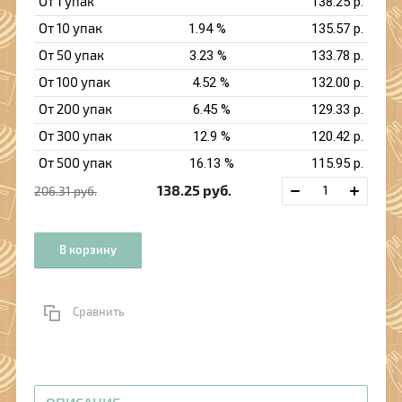
От 1 упак
138.25
р.
От 10 упак
1.94 %
135.57
р.
От 50 упак
3.23 %
133.78
р.
От 100 упак
4.52 %
132.00
р.
От 200 упак
6.45 %
129.33
р.
От 300 упак
12.9 %
120.42
р.
От 500 упак
16.13 %
115.95
р.
138.25
руб.
206.31
руб.
В корзину
Сравнить